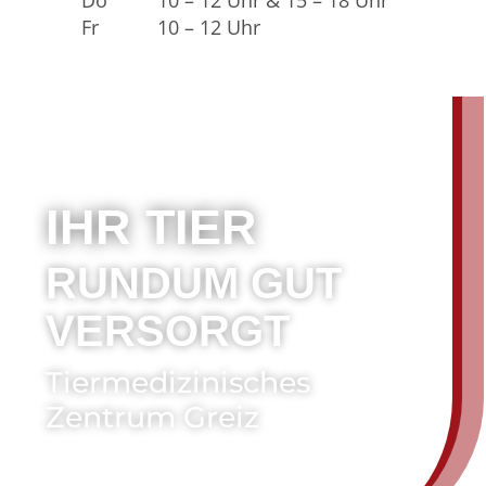
Do
10 – 12 Uhr & 15 – 18 Uhr
Fr
10 – 12 Uhr
IHR TIER
RUNDUM GUT
VERSORGT
Tiermedizinisches
Zentrum Greiz