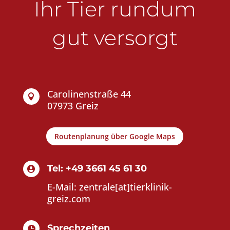
Ihr Tier rundum
gut versorgt
Carolinenstraße 44

07973 Greiz
Routenplanung über Google Maps
Tel: +49 3661 45 61 30

E-Mail: zentrale[at]tierklinik-
greiz.com
Sprechzeiten
