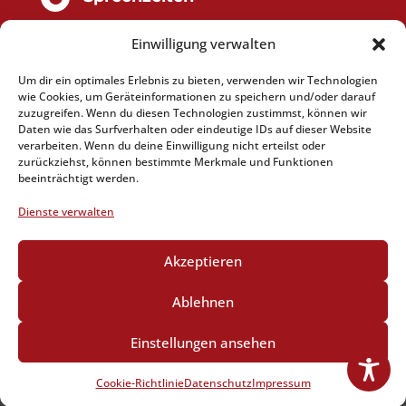
Mo
10 - 12 Uhr & 15 - 18 Uhr
Einwilligung verwalten
Di
10 - 12 Uhr
Mi
10 - 12 Uhr
Um dir ein optimales Erlebnis zu bieten, verwenden wir Technologien
Do
10 - 12 Uhr & 15 - 18 Uhr
wie Cookies, um Geräteinformationen zu speichern und/oder darauf
zuzugreifen. Wenn du diesen Technologien zustimmst, können wir
Fr
10 - 12 Uhr
Daten wie das Surfverhalten oder eindeutige IDs auf dieser Website
verarbeiten. Wenn du deine Einwilligung nicht erteilst oder
zurückziehst, können bestimmte Merkmale und Funktionen
beeinträchtigt werden.
Dienste verwalten
Impressum
Akzeptieren
Datenschutz
Cookie-Richtlinie (EU)
Ablehnen
© 2022 Tiermedizinisches Zentrum Greiz
Einstellungen ansehen
Dr. Gerstner GmbH
stock.adobe.com
goodluz, NiDerLander, Chalabala, ALIAKSANDR, Elnur, Fxquadro, mad_production,
Cookie-Richtlinie
Datenschutz
Impressum
Denys Kurbatov, Seventyfour, irishasel