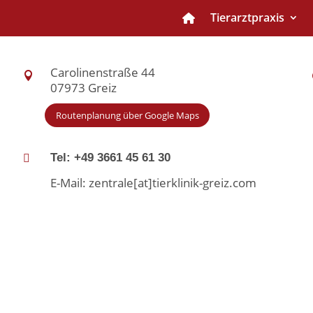
Tierarztpraxis
Carolinenstraße 44

07973 Greiz
Routenplanung über Google Maps
Tel: +49 3661 45 61 30

E-Mail: zentrale[at]tierklinik-greiz.com